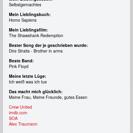
e
Selbstgemachtes
a
Mein Lieblingsbuch:
Homo Sapiens
d
Mein Lieblingsfilm:
The Shawshank Redemption
i
Bester Song der je geschrieben wurde:
Dire Straits - Brother in arms
c
Beste Band:
a
Pink Floyd
Meine letzte Lüge:
m
Ich weiß was ich tue
r
Das macht mich glücklich
:
Meine Frau, Meine Freunde, gutes Essen
e
Crew United
imdb.com
n
SOA
Alex Traumann
t