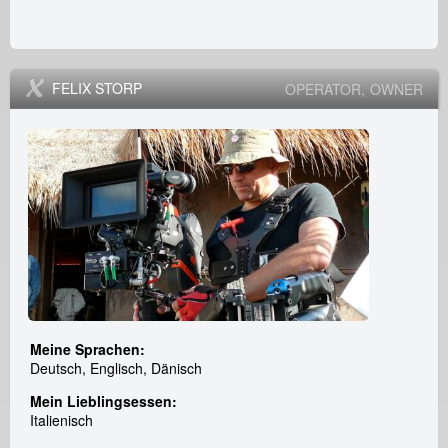
a
l
FELIX STORP
OPERATOR
OWNER
G
m
b
H
Meine Sprachen:
Deutsch, Englisch, Dänisch
Mein Lieblingsessen:
Italienisch