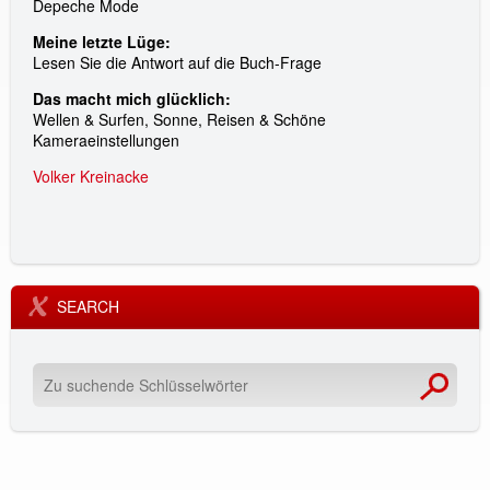
Depeche Mode
Meine letzte Lüge:
Lesen Sie die Antwort auf die Buch-Frage
Das macht mich glücklich:
Wellen & Surfen, Sonne, Reisen & Schöne
Kameraeinstellungen
Volker Kreinacke
SEARCH
Z
u
s
u
c
h