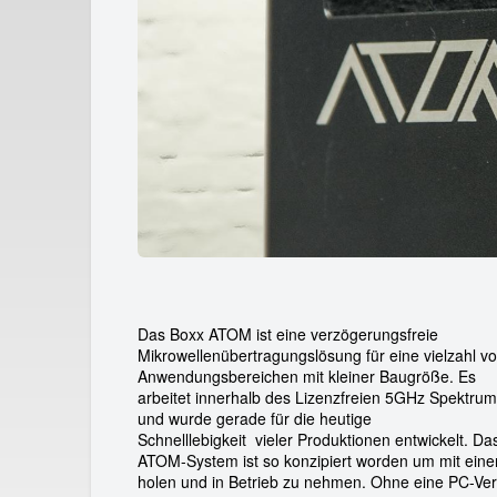
a
i
d
e
i
r
c
a
m
r
Das Boxx ATOM ist eine verzögerungsfreie
e
Mikrowellenübertragungslösung für eine vielzahl v
Anwendungsbereichen mit kleiner Baugröße. Es
n
arbeitet innerhalb des Lizenzfreien 5GHz Spektrum
und wurde gerade für die heutige
t
Schnelllebigkeit vieler Produktionen entwickelt. Da
ATOM-System ist so konzipiert worden um mit einer
holen und in Betrieb zu nehmen. Ohne eine PC-V