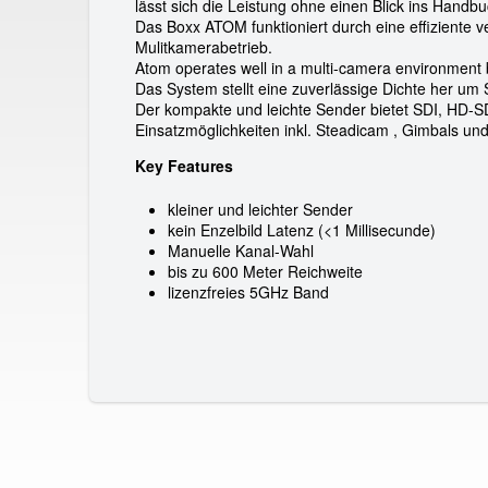
a
lässt sich die Leistung ohne einen Blick ins Handb
Das Boxx ATOM funktioniert durch eine effiziente 
l
Mulitkamerabetrieb.
Atom operates well in a multi-camera environment b
G
Das System stellt eine zuverlässige Dichte her u
Der kompakte und leichte Sender bietet SDI, HD-S
m
Einsatzmöglichkeiten inkl. Steadicam , Gimbals u
Key Features
b
kleiner und leichter Sender
H
kein Enzelbild Latenz (<1 Millisecunde)
Manuelle Kanal-Wahl
bis zu 600 Meter Reichweite
lizenzfreies 5GHz Band